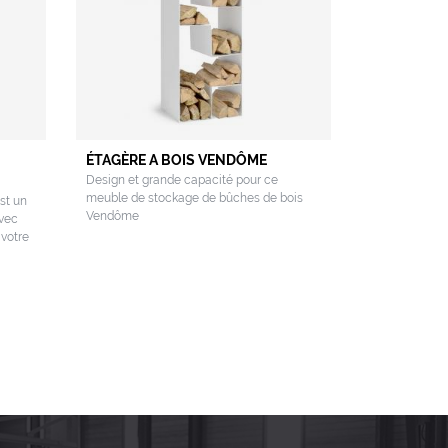
ÉTAGÈRE A BOIS VENDÔME
Design et grande capacité pour ce
meuble de stockage de bûches de bois
st un
Vendôme
avec
 votre