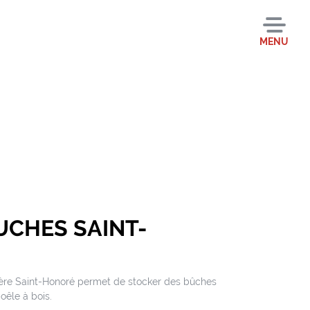
MENU
UCHES SAINT-
agère Saint-Honoré permet de stocker des bûches
oêle à bois.