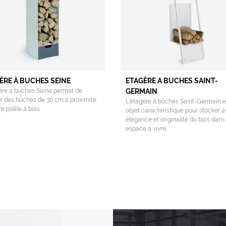
ÈRE À BUCHES SEINE
ETAGÈRE A BUCHES SAINT-
ère à buches Seine permet de
GERMAIN
r des bûches de 30 cm à proximité
L'étagère à bûches Saint-Germain e
re poêle à bois.
objet caractéristique pour stocker 
élégance et originalité du bois dans
espace à vivre.