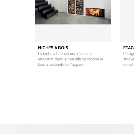
NICHES A BOIS
ETAG
La niche à bois est une réserve à
L'étag
encastrer dans le mur afin de stocker le
stocke
bois à proximité de l'appareil
de vot