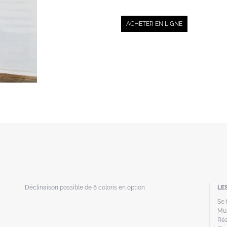
ACHETER EN LIGNE
Déclinaison possible de 8 coloris en option
LES
Se 
Mul
Réa