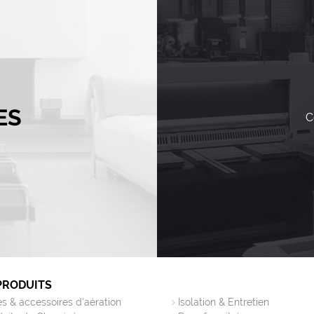
ES
C
PRODUITS
les & accessoires d'aération
Isolation & Entretien