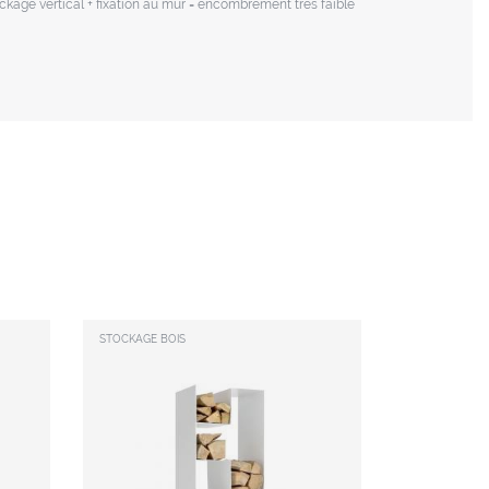
ckage vertical + fixation au mur = encombrement très faible
STOCKAGE BOIS