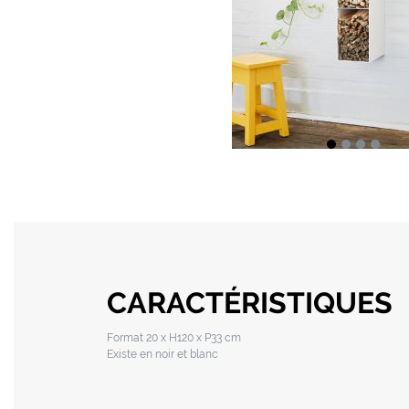
CARACTÉRISTIQUES
Format 20 x H120 x P33 cm
Existe en noir et blanc