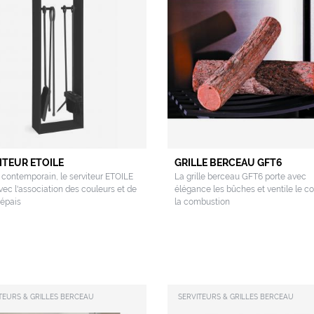
ITEUR ETOILE
GRILLE BERCEAU GFT6
 contemporain, le serviteur ETOILE
La grille berceau GFT6 porte avec
vec l'association des couleurs et de
élégance les bûches et ventile le c
 épais
la combustion
TEURS & GRILLES BERCEAU
SERVITEURS & GRILLES BERCEAU