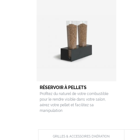
RÉSERVOIR À PELLETS
Profitez du naturel de votre combustible
pour le rendre visible dans votre salon,
aérez votre pellet et facilitez sa
manipulation
GRILLES & ACCESSOIRES D'AÉRATION