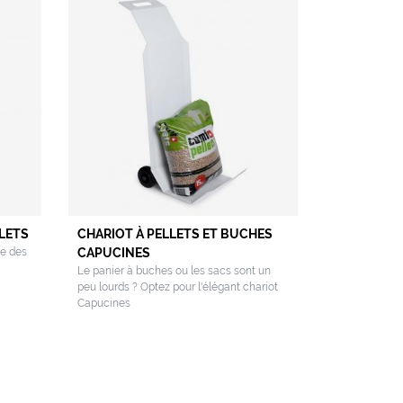
LETS
CHARIOT À PELLETS ET BUCHES
ge des
CAPUCINES
Le panier à buches ou les sacs sont un
peu lourds ? Optez pour l'élégant chariot
Capucines