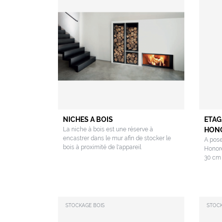
NICHES A BOIS
ETAG
La niche à bois est une réserve à
HON
encastrer dans le mur afin de stocker le
A pose
bois à proximité de l'appareil
Honor
30 cm 
STOCKAGE BOIS
STOCK