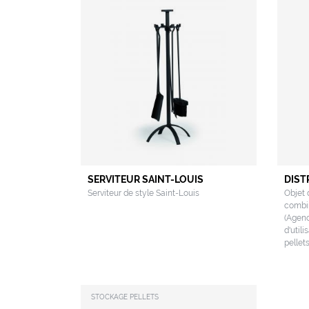
SERVITEUR SAINT-LOUIS
DIST
Serviteur de style Saint-Louis
Objet 
combin
(Agenc
d'util
pellets
STOCKAGE PELLETS