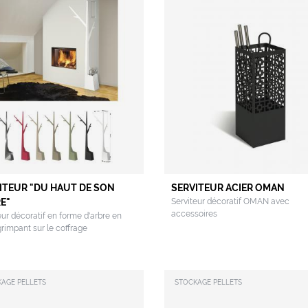
ITEUR "DU HAUT DE SON
SERVITEUR ACIER OMAN
E"
Serviteur décoratif OMAN avec
accessoires
eur décoratif en forme d'arbre en
grimpant sur le coffrage
AGE PELLETS
STOCKAGE PELLETS