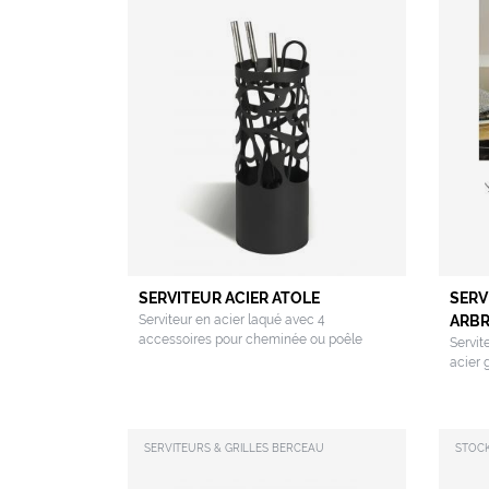
SERVITEUR ACIER ATOLE
SERV
Serviteur en acier laqué avec 4
ARBR
accessoires pour cheminée ou poêle
Servit
acier 
SERVITEURS & GRILLES BERCEAU
STOCK