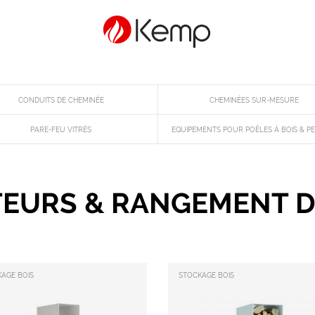
CONDUITS DE CHEMINÉE
CHEMINÉES SUR-MESURE
PARE-FEU VITRÉS
EQUIPEMENTS POUR POÊLES À BOIS & P
TEURS & RANGEMENT D
AGE BOIS
STOCKAGE BOIS