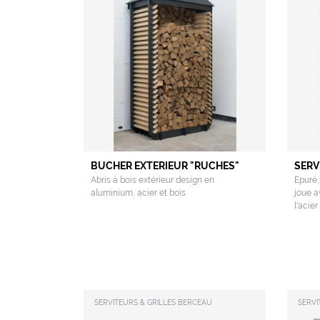
BUCHER EXTERIEUR "RUCHES"
SERV
Abris à bois extérieur design en
Epuré,
aluminium, acier et bois
joue a
l'acier
SERVITEURS & GRILLES BERCEAU
SERVI