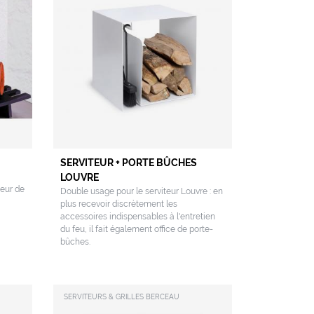
SERVITEUR + PORTE BÛCHES
LOUVRE
oeur de
Double usage pour le serviteur Louvre : en
plus recevoir discrètement les
accessoires indispensables à l'entretien
du feu, il fait également office de porte-
bûches.
SERVITEURS & GRILLES BERCEAU