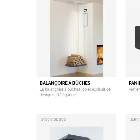
BALANÇOIRE A BÛCHES
PANI
La balançoire à bûches, objet exclusif de
Panier
design et d'élégance
STOCKAGE BOIS
SERVI