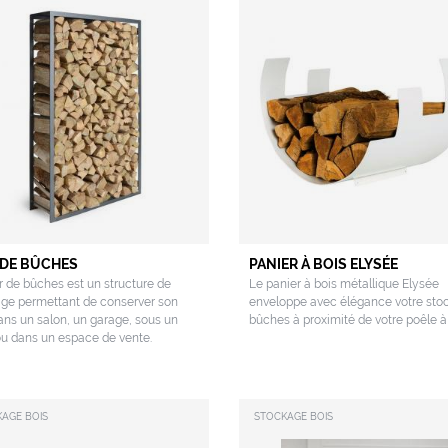
DE BÛCHES
PANIER À BOIS ELYSÉE
 de bûches est un structure de
Le panier à bois métallique Elysée
ge permettant de conserver son
enveloppe avec élégance votre sto
ans un salon, un garage, sous un
bûches à proximité de votre poêle à
ou dans un espace de vente.
AGE BOIS
STOCKAGE BOIS