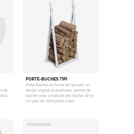
PORTE-BUCHES TIPI
Porte-Bûches en forme de tipi avec un
ck de
design original et graphique, permet de
 bois
stocker avec simplicité des bûches de 30
cm près de votre pôele à bois
STOCKAGE BOIS