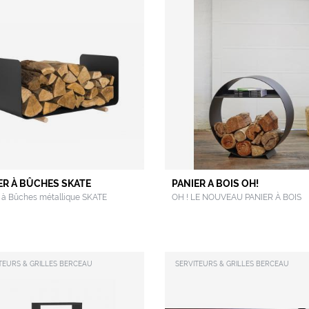
ER À BÛCHES SKATE
PANIER A BOIS OH!
 à Bûches métallique SKATE
OH ! LE NOUVEAU PANIER À BOIS
TEURS & GRILLES BERCEAU
SERVITEURS & GRILLES BERCEAU