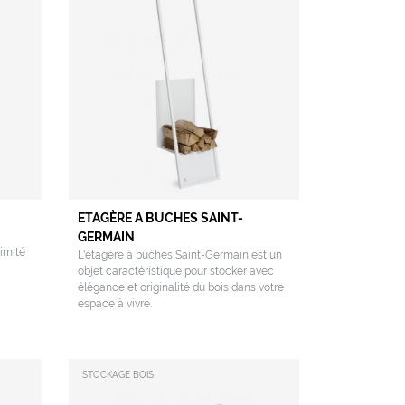
ETAGÈRE A BUCHES SAINT-
GERMAIN
imité
L'étagère à bûches Saint-Germain est un
objet caractéristique pour stocker avec
élégance et originalité du bois dans votre
espace à vivre.
STOCKAGE BOIS