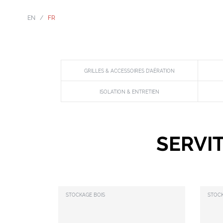
EN
/
FR
GRILLES & ACCESSOIRES D'AÉRATION
ISOLATION & ENTRETIEN
SERVI
STOCKAGE BOIS
STOCK